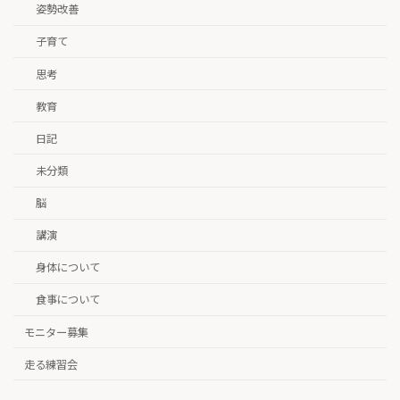
姿勢改善
子育て
思考
教育
日記
未分類
脳
講演
身体について
食事について
モニター募集
走る練習会