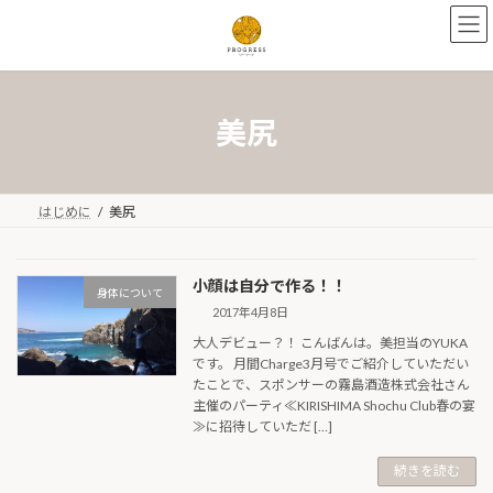
コ
ナ
ン
ビ
テ
ゲ
ン
ー
ツ
シ
へ
ョ
美尻
ス
ン
キ
に
ッ
移
プ
動
はじめに
美尻
小顔は自分で作る！！
身体について
2017年4月8日
大人デビュー？！ こんばんは。美担当のYUKA
です。 月間Charge3月号でご紹介していただい
たことで、スポンサーの霧島酒造株式会社さん
主催のパーティ≪KIRISHIMA Shochu Club春の宴
≫に招待していただ […]
続きを読む