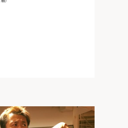
２級）
）