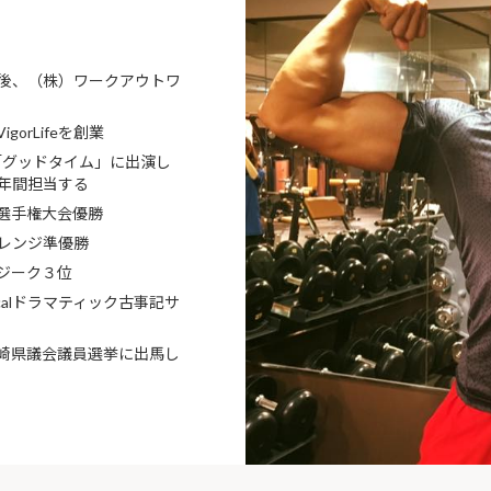
後、（株）ワークアウトワ
orLifeを創業
「グッドタイム」に出演し
年間担当する
選手権大会優勝
ャレンジ準優勝
ジーク３位
icalドラマティック古事記サ
崎県議会議員選挙に出馬し