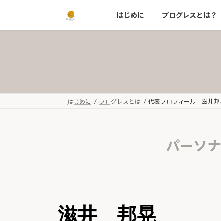
コ
ナ
はじめに
プログレスとは？
ン
ビ
テ
ゲ
ン
ー
ツ
シ
へ
ョ
ス
ン
キ
に
ッ
移
はじめに
プログレスとは
代表プロフィール 滋井邦
プ
動
パーソナ
滋井 邦晃