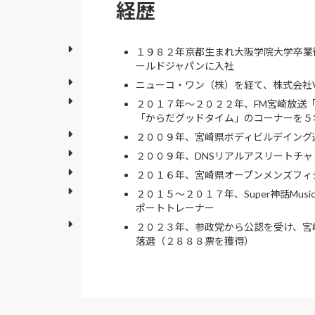
経歴
１９８２年京都生まれ大阪学院大学卒業
ールドジャパンに入社
ニューコ・ワン（株）を経て、株式会社Vig
２０１７年〜２０２２年、FM宮崎放送
「からだグッドタイム」のコーナーを５
２００９年、宮崎県ボディビルデイング
２００９年、DNSリアルアスリートチ
２０１６年、宮崎県オープンメンズフィ
２０１５〜２０１７年、Super神話Mus
ポートトレーナー
２０２３年、参政党から公認を受け、宮
落選（２８８８票を獲得）