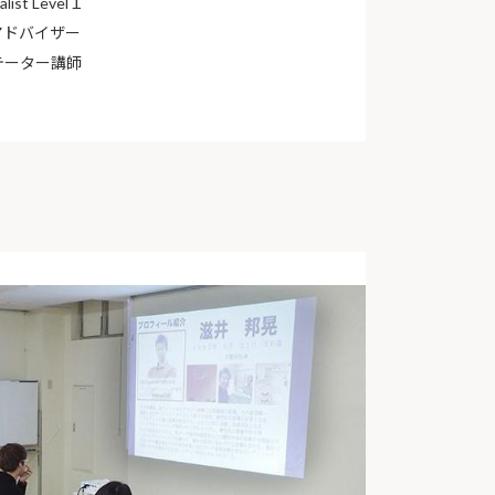
alist Level１
アドバイザー
テーター講師