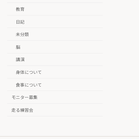
教育
日記
未分類
脳
講演
身体について
食事について
モニター募集
走る練習会