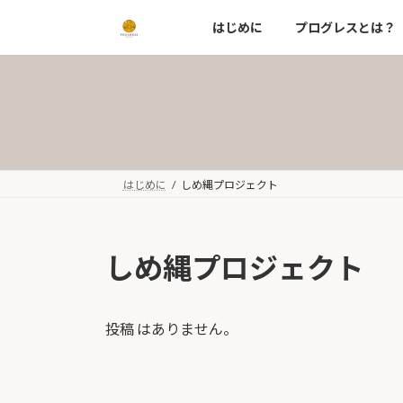
コ
ナ
はじめに
プログレスとは？
ン
ビ
テ
ゲ
ン
ー
ツ
シ
へ
ョ
ス
ン
キ
に
ッ
移
はじめに
しめ縄プロジェクト
プ
動
しめ縄プロジェクト
投稿 はありません。