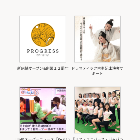
新店舗オープン&創業１２周年
ドラマティック古事記出演者サ
ポート
UMKスーパーニュース「Reらい
『ミス・ユニバース・ジャパン